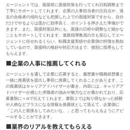
エージェントでは、面接前に面接対策を行ってくれ日程調整まで
丁寧にサポートしてくれます。企業の人事担当者の注目点や、過
去の合格者の傾向なども把握した上での面接対策ですから、自分
だけでやるよりは遥かに効率良く、ポイントを押さえた準備がで
きます。また、面接対策以外にも、面接の日程や調整など細かな
こともサポートしてくれます。進路指導教員の方も安心してエー
ジェントに任せれるくらい、転職支援実績や企業側の特徴を熟知
しているので、面接時の格好や対応方法まで、個別に指導もして
もらえます。
■企業の人事に推薦してくれる
エージェントを通して企業に応募すると、履歴書や職務経歴書と
一緒に推薦状を提出し事前に推薦してくれることがあります。こ
の推薦状はキャリアアドバイザーが書き、内容には、キャリアア
ドバイザーが感じた求職者の強みや魅力などが書かれており、応
募書類に＋αで伝えてくれます。書類上では知り得なかった経験
や人柄などプラスになる情報を推薦状として添えて、企業側に
「この人と面接をしてみたいな。」と思ってもらえるようにアピ
ールすることができます。
■業界のリアルを教えてもらえる