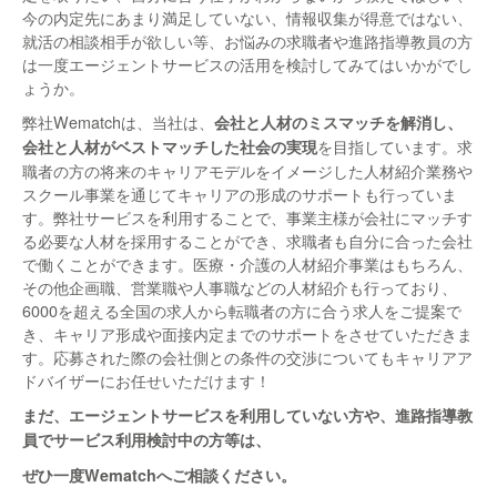
今の内定先にあまり満足していない、情報収集が得意ではない、
就活の相談相手が欲しい等、お悩みの求職者や進路指導教員の方
は一度エージェントサービスの活用を検討してみてはいかがでし
ょうか。
弊社Wematchは、当社は、
会社と人材のミスマッチを解消し、
を目指しています。求
会社と人材がベストマッチした社会の実現
職者の方の将来のキャリアモデルをイメージした人材紹介業務や
スクール事業を通じてキャリアの形成のサポートも行っていま
す。弊社サービスを利用することで、事業主様が会社にマッチす
る必要な人材を採用することができ、求職者も自分に合った会社
で働くことができます。医療・介護の人材紹介事業はもちろん、
その他企画職、営業職や人事職などの人材紹介も行っており、
6000を超える全国の求人から転職者の方に合う求人をご提案で
き、キャリア形成や面接内定までのサポートをさせていただきま
す。応募された際の会社側との条件の交渉についてもキャリアア
ドバイザーにお任せいただけます！
まだ、エージェントサービスを利用していない方や、進路指導教
員でサービス利用検討中の方等は、
ぜひ一度Wematchへご相談ください。