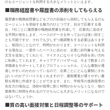
のもエージェントを利用する大きなメリットといえます。
■職務経歴書や履歴書の添削をしてもらえる
履歴書や職務経歴書などをプロの目線から添削してもらえるのも
エージェントを登録する魅力のひとつです。自分で応募する場
合、1社ごとに履歴書や職務経歴書を作成して、応募先に送信す
る手間が発生します。ベースのデータを作っておけば使い回すこ
とも可能ですが、それでも少しずつ微調整をする必要はあります
し、毎回のことなので、時間がかかります。エージェントを利用
する場合は、一度作ったベースに合わせ、企業に好印象を与える
文言を追加してくれたり、マイナスになりそうな内容を良い方向
に転換してくれます。キャリアアドバイザーは、今まで数多くの
求職者をサポートしてきたプロフェッショナル。どんな書類が通
過しやすいのかわかっているので、企業ごとにどんな書類にすれ
ばいいのかアドバイスをくれますので、書類審査が通りやすい書
類を簡単に作成することができます。また、学校等の進路指導の
先生方の場合は、添削や指導に割く時間がかからなくなり、他の
業務等に時間を作れるのでそちらにも大きなメリットになるので
はないでしょうか。
■質の高い面接対策と日程調整等のサポート