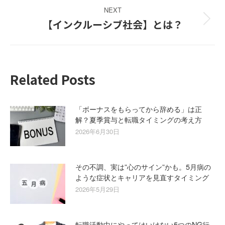
NEXT
【インクルーシブ社会】とは？
Next
post:
Related Posts
「ボーナスをもらってから辞める」は正
解？夏季賞与と転職タイミングの考え方
2026年6月30日
その不調、実は”心のサイン”かも。5月病の
ような症状とキャリアを見直すタイミング
2026年5月29日
転職活動中にやってはいけない5つのNG行