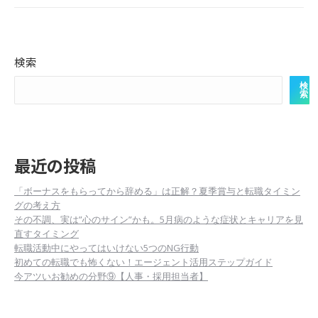
検索
検
索
最近の投稿
「ボーナスをもらってから辞める」は正解？夏季賞与と転職タイミン
グの考え方
その不調、実は”心のサイン”かも。5月病のような症状とキャリアを見
直すタイミング
転職活動中にやってはいけない5つのNG行動
初めての転職でも怖くない！エージェント活用ステップガイド
今アツいお勧めの分野⑨【人事・採用担当者】