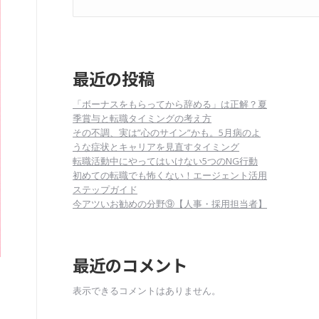
最近の投稿
「ボーナスをもらってから辞める」は正解？夏
季賞与と転職タイミングの考え方
その不調、実は”心のサイン”かも。5月病のよ
うな症状とキャリアを見直すタイミング
転職活動中にやってはいけない5つのNG行動
初めての転職でも怖くない！エージェント活用
ステップガイド
今アツいお勧めの分野⑨【人事・採用担当者】
最近のコメント
表示できるコメントはありません。