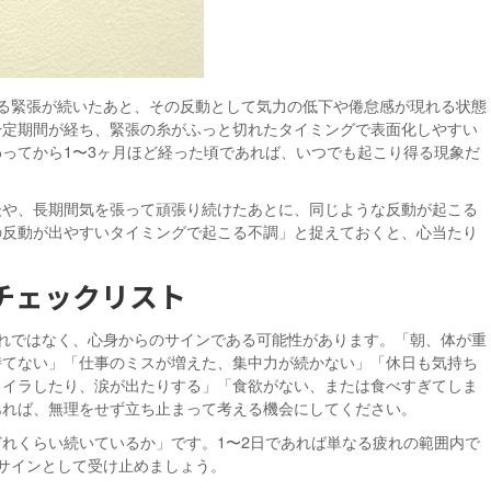
る緊張が続いたあと、その反動として気力の低下や倦怠感が現れる状態
一定期間が経ち、緊張の糸がふっと切れたタイミングで表面化しやすい
ってから1〜3ヶ月ほど経った頃であれば、いつでも起こり得る現象だ
後や、長期間気を張って頑張り続けたあとに、同じような反動が起こる
の反動が出やすいタイミングで起こる不調」と捉えておくと、心当たり
チェックリスト
れではなく、心身からのサインである可能性があります。「朝、体が重
持てない」「仕事のミスが増えた、集中力が続かない」「休日も気持ち
ライラしたり、涙が出たりする」「食欲がない、または食べすぎてしま
あれば、無理をせず立ち止まって考える機会にしてください。
れくらい続いているか」です。1〜2日であれば単なる疲れの範囲内で
サインとして受け止めましょう。