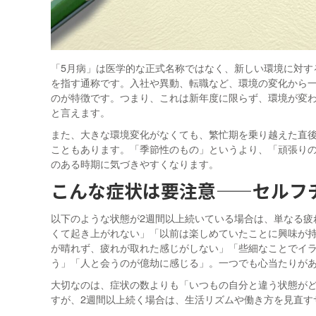
「5月病」は医学的な正式名称ではなく、新しい環境に対す
を指す通称です。入社や異動、転職など、環境の変化から
のが特徴です。つまり、これは新年度に限らず、環境が変わ
と言えます。
また、大きな環境変化がなくても、繁忙期を乗り越えた直
こともあります。「季節性のもの」というより、「頑張り
のある時期に気づきやすくなります。
こんな症状は要注意——セルフ
以下のような状態が2週間以上続いている場合は、単なる疲
くて起き上がれない」「以前は楽しめていたことに興味が
が晴れず、疲れが取れた感じがしない」「些細なことでイ
う」「人と会うのが億劫に感じる」。一つでも心当たりが
大切なのは、症状の数よりも「いつもの自分と違う状態がど
すが、2週間以上続く場合は、生活リズムや働き方を見直す