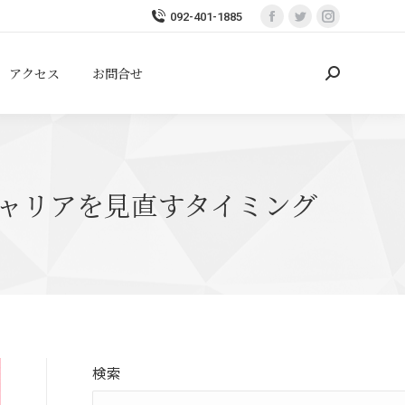
092-401-1885
Facebook
Twitter
Instagram
page
page
page
opens
opens
opens
アクセス
お問合せ
Search:
in
in
in
new
new
new
window
window
window
キャリアを見直すタイミング
検索